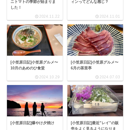
ニトマトの季節が始まりま
ィンってどんな感じ？
した！
2024.11.22
2024.11.01
[小笠原日記]小笠原グルメ〜
[小笠原日記]小笠原グルメ〜
10月のあめのひ食堂
6月の茶里亭
2024.10.29
2024.07.03
[小笠原日記]爆やけ夕焼け
[小笠原日記]最近”レイ”の販
売をよく見るようになりま