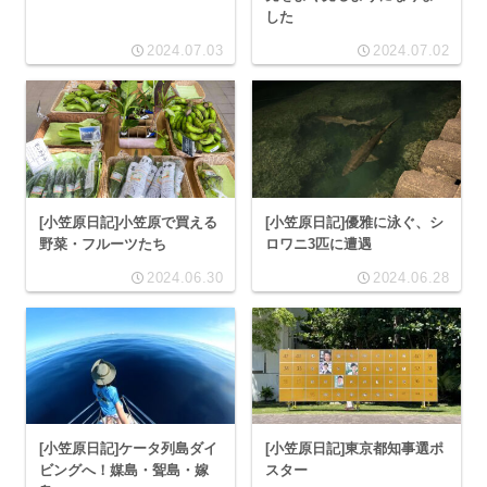
した
2024.07.03
2024.07.02
[小笠原日記]小笠原で買える
[小笠原日記]優雅に泳ぐ、シ
野菜・フルーツたち
ロワニ3匹に遭遇
2024.06.30
2024.06.28
[小笠原日記]ケータ列島ダイ
[小笠原日記]東京都知事選ポ
ビングへ！媒島・聟島・嫁
スター